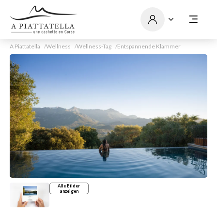
A Piattatella
Wellness
Wellness-Tag
Entspannende Klammer
Alle Bilder
anzeigen