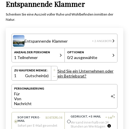
Entspannende Klammer
Schenken Sie eine Auszeit voller Ruhe und Wohlbefinden inmitten der
Natur.
Entspannende Klammer
+ 2 ANGEBOTE
ANZAHL DER PERSONEN
OPTIONEN
1 Teilnehmer
0
/2 ausgewählte
Sind Sie ein Unternehmen oder
ZU KAUFENDE MENGE :
1
Gutschein(e)
ein Betriebsrat?
PERSONALISIERUNG
Für
Von
Nachricht
GEDRUCKT, + E-MAIL
€
+
5.99
*
SOFORT PER E-
KOSTENLOS
MAIL
Versand innerhalb von 24
Sofort per E-Mail gesendet
Stunden an Werktagen