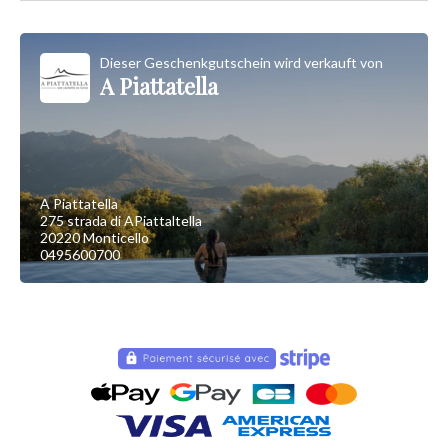
Dieser Geschenkgutschein wird verkauft von
A Piattatella
A Piattatella
275 strada di APiattaltella
20220 Monticello
0495600700